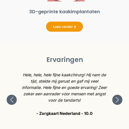
3D-geprinte kaakimplantaten
4 v
Lees verder
Ervaringen
caties
Hele, hele, hele fijne kaakchirurg! Hij nam de
De kaa
cht.
tijd, stelde mij gerust en gaf mij veel
is 
e me op
informatie. Hele fijne en goede ervaring! Zeer
tev
p heel
zeker een aanrader voor mensen met angst
tevre
voor de tandarts!
- Zorgkaart Nederland - 10.0