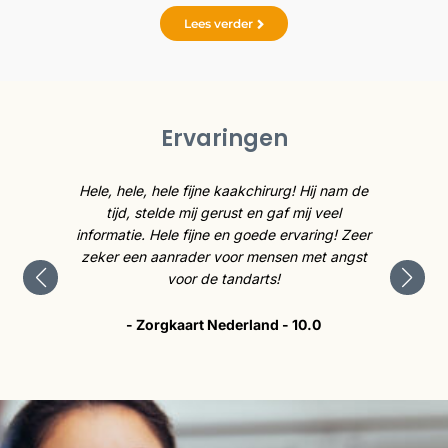
Lees verder
Ervaringen
caties
Hele, hele, hele fijne kaakchirurg! Hij nam de
De kaa
cht.
tijd, stelde mij gerust en gaf mij veel
is 
e me op
informatie. Hele fijne en goede ervaring! Zeer
tev
p heel
zeker een aanrader voor mensen met angst
tevre
voor de tandarts!
- Zorgkaart Nederland - 10.0