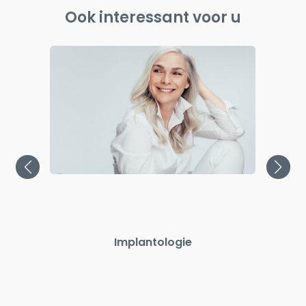
Ook interessant voor u
Oo
n
Implantologie
i
verd