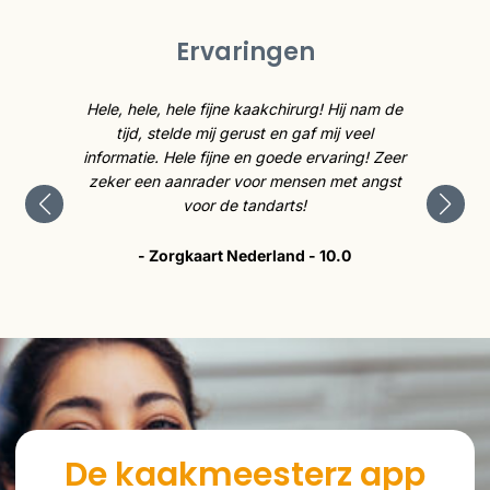
Ervaringen
caties
Hele, hele, hele fijne kaakchirurg! Hij nam de
De kaa
cht.
tijd, stelde mij gerust en gaf mij veel
is 
e me op
informatie. Hele fijne en goede ervaring! Zeer
tev
p heel
zeker een aanrader voor mensen met angst
tevre
voor de tandarts!
- Zorgkaart Nederland - 10.0
De kaakmeesterz app