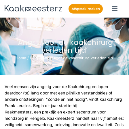
Afspraak maken
‘Angst voor de kaakchirurg
verleden tijd’
Home
/
Blog
/
‘Angst voor de kaakchirurg verleden tijd’
Veel mensen zijn angstig voor de Kaakchirurg en lopen
daardoor (te) lang door met een pijnlijke verstandskies of
andere ontstekingen. “Zonde en niet nodig”, vindt kaakchirurg
Frank Leusink. Begin dit jaar startte hij
Kaakmeesterz, een praktijk en expertisecentrum voor
mondzorg in Hengelo. Kaakmeesterz handelt naar vijf ambities:
veiligheid, samenwerking, beleving, innovatie en kwaliteit. Zo is