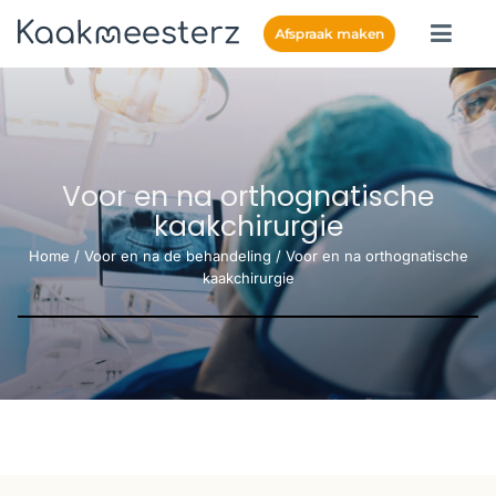
Afspraak maken
Voor en na orthognatische
kaakchirurgie
Home
/
Voor en na de behandeling
/
Voor en na orthognatische
kaakchirurgie