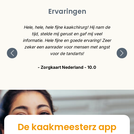
Ervaringen
caties
Hele, hele, hele fijne kaakchirurg! Hij nam de
De kaa
cht.
tijd, stelde mij gerust en gaf mij veel
is 
e me op
informatie. Hele fijne en goede ervaring! Zeer
tev
p heel
zeker een aanrader voor mensen met angst
tevre
voor de tandarts!
- Zorgkaart Nederland - 10.0
De kaakmeesterz app